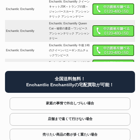
Enchantlic Enchantilly クイーン
キャットJSK～トランプの国～
Enchantlic Enchantilly
ジャンパースカート アンシャン
テリック アンシャンテリー
Enchantlic Enchantilly Queen
Cat～秘密の書斎～ワンピース
Enchantlic Enchantilly
アンシャンテリック アンシャン
テリー
Enchantlic Enchantilly 午後３時
Enchantlic Enchantilly
のクイーンバニーギンガムチェ
ックワンピース
Enchantlic Enchantilly いばら姫
Enchantlic Enchantilly
ドレス
Enchantlic Enchantilly Queen
全国送料無料！
Enchantlic Enchantilly
Cat 3点セット
Enchantlic Enchantillyの宅配買取が可能！
Enchantlic Enchantilly Phantom
Enchantlic Enchantilly
Merry-Go-Round ワンピース
Enchantlic Enchantilly After Tea
家庭の事情で外出しづらい場合
Enchantlic Enchantilly
Party OP
Enchantlic Enchantilly いばら姫
Enchantlic Enchantilly
店舗まで遠くて行けない場合
のワンピース 生成り×赤
Enchantlic Enchantilly クイー
Enchantlic Enchantilly
ンキャットスカート 猫 アリス
売りたい商品の数が多く重たい場合