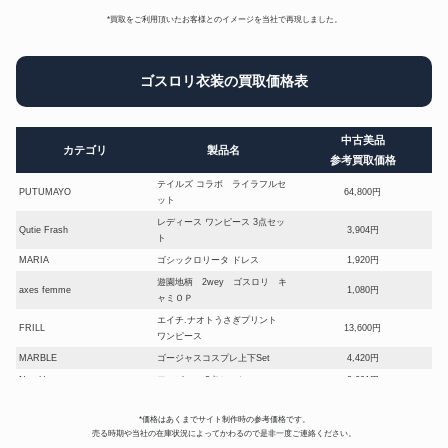
*買取をご利用頂いたお客様とのイメージを当社で再現しました。
ゴスロリ衣装の買取価格表
中古美品
カテゴリ
製品名
参考買取価格
テイルズ コラボ ライラフルセ
PUTUMAYO
64,800円
ット
レディース ワンピース 3点セッ
Qutie Frash
3,904円
ト
MARIA
ゴシックロリータ ドレス
1,920円
遊園地柄 2wey ゴスロリ キ
axes femme
1,080円
ャミＯＰ
エイチ.ナオトうさぎプリント
FRILL
13,600円
ワンピース
MARBLE
ゴージャスコスプレ上下Set
4,420円
Na +H
ワンピース 3点セット
8,601円
レディース アウター ロングコー
OZZ ANGELO
2,244円
ト
*価格はあくまでサイト制作時の参考価格です。
売る時期や当社の在庫状況によってかわるので是非一度ご連絡ください。
メアリーマグダレン
デリスフルールワンピース
15,600円