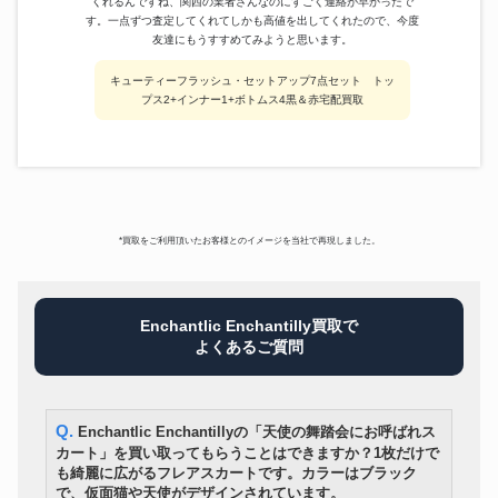
くれるんですね、関西の業者さんなのにすごく連絡が早かったで
別珍シャーリングフロントボタ
す。一点ずつ査定してくれてしかも高値を出してくれたので、今度
GARAUS
19,400円
ンワンピース
友達にもうすすめてみようと思います。
milky ange
アリスメイド エプロンドレス
18,600円
キューティーフラッシュ・セットアップ7点セット トッ
KAZUKO OGAWA
ケープ ベロア ファー
18,200円
プス2+インナー1+ボトムス4黒＆赤宅配買取
ラッパ袖プリンセスワンピース
metamorphose temps de fille
18,000円
ボルドー
MAM
別珍ワンピース
17,800円
*買取をご利用頂いたお客様とのイメージを当社で再現しました。
Enchantlic Enchantilly買取で
よくあるご質問
Q. Enchantlic Enchantillyの「天使の舞踏会にお呼ばれス
カート」を買い取ってもらうことはできますか？1枚だけで
も綺麗に広がるフレアスカートです。カラーはブラック
で、仮面猫や天使がデザインされています。