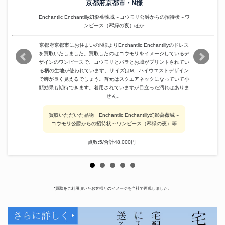
京都府京都市・N様
Enchantlic Enchantilly幻影薔薇城～コウモリ公爵からの招待状～ワ
ンピース（翆緑の夜）ほか
京都府京都市にお住まいのN様よりEnchantlic Enchantillyのドレス
を買取いたしました。買取したのはコウモリをイメージしているデ
ザインのワンピースで、コウモリとバラとお城がプリントされてい
る柄の生地が使われています。サイズはM、ハイウエストデザイン
で脚が長く見えるでしょう。首元はスクエアネックになっていて小
顔効果も期待できます。着用されていますが目立った汚れはありま
せん。
買取いただいた品物 Enchantlic Enchantilly幻影薔薇城～
コウモリ公爵からの招待状～ワンピース（翆緑の夜）等
点数:5/合計48,000円
*買取をご利用頂いたお客様とのイメージを当社で再現しました。