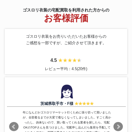
Moi meme Moitie
コート
22,400円
ゴスロリ衣装の宅配買取を利用された方からの
OZZ Croce
コルセット
4,000円
お客様評価
アイアンゲート プリント ワンピ
Moi meme Moitie
48,000円
ース
Metamorphose
ワンピース
32,800円
BABY THE STARS SHINE
ゴスロリ衣装をお売りいただいたお客様からの
ジャンパースカート
27,200円
BRIGHT
ご感想を一部ですが、ご紹介させて頂きます。
Moi meme Moitie
薔薇レース ロングワンピース
35,600円
metamorphose
ワンピース 花柄
28,800円
ラッセルレース付き別珍ワンピ
4.5
KAZUKO OGAWA
24,400円
ース
レビュー平均：4.5(20件)
ラッパ袖ベビードールワンピー
metamorphose temps de fille
26,800円
ス
Angelic Pretty
ワンピース 半袖
21,600円
フェザー付きラメ入り別珍ワン
KAZUKO OGAWA
22,000円
ピース
Moi-meme-Moitie
十字架パフスリーブワンピース
20,844円
茨城県取手市・F様
metamorphose temps de filles
王冠プリントワンピース
23,600円
Metamorphose
ワンピース ノースリーブ 花柄
20,400円
年になんどかゴスロリマーケット行くために張り切って買いました
が、全部着るまでが大変で着なくなってしまいました。すごく高か
BABY THE STARS SHINE
ブラック＆ホワイトレース
19,400円
ったし、勿体ないので、買い取ってくれる業者を探したら、宅配
BRIGHT
OKのTOPさんを見つけました。宅配申し込んだら集荷を手配して
metamorphose
ブラウス&スカート&ケープ
20,920円